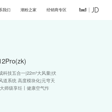
系我们
潮粉之家
经销商专区
12Pro(zk)
成科技五合一|22m³大风量|伏
风道系统 高度模块化|元穹天
|大师级享饪丨健康空气怍